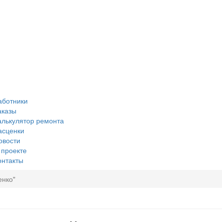
аботники
аказы
алькулятор ремонта
асценки
овости
 проекте
онтакты
енко"