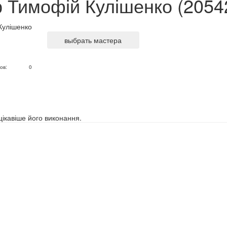
 Тимофій Кулішенко (2054
выбрать мастера
ов:
0
цікавіше його виконання.