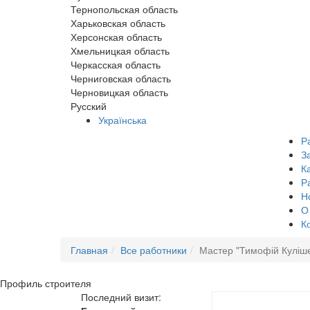
Тернопольская область
Харьковская область
Херсонская область
Хмельницкая область
Черкасская область
Черниговская область
Черновицкая область
Русский
Українська
Р
З
К
Р
Н
О
К
Главная
Все работники
Мастер "Тимофій Куліш
Профиль
строителя
Последний визит: