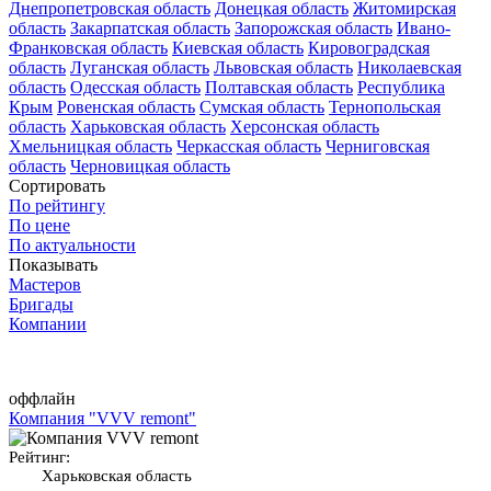
Днепропетровская область
Донецкая область
Житомирская
область
Закарпатская область
Запорожская область
Ивано-
Франковская область
Киевская область
Кировоградская
область
Луганская область
Львовская область
Николаевская
область
Одесская область
Полтавская область
Республика
Крым
Ровенская область
Сумская область
Тернопольская
область
Харьковская область
Херсонская область
Хмельницкая область
Черкасская область
Черниговская
область
Черновицкая область
Сортировать
По рейтингу
По цене
По актуальности
Показывать
Мастеров
Бригады
Компании
оффлайн
Компания "VVV remont"
Рейтинг:
Харьковская область