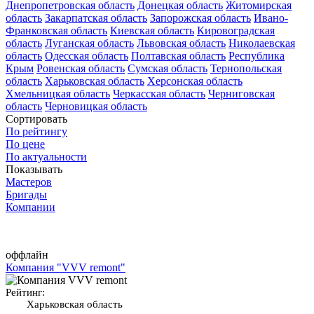
Днепропетровская область
Донецкая область
Житомирская
область
Закарпатская область
Запорожская область
Ивано-
Франковская область
Киевская область
Кировоградская
область
Луганская область
Львовская область
Николаевская
область
Одесская область
Полтавская область
Республика
Крым
Ровенская область
Сумская область
Тернопольская
область
Харьковская область
Херсонская область
Хмельницкая область
Черкасская область
Черниговская
область
Черновицкая область
Сортировать
По рейтингу
По цене
По актуальности
Показывать
Мастеров
Бригады
Компании
оффлайн
Компания "VVV remont"
Рейтинг:
Харьковская область