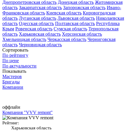
Днепропетровская область
Донецкая область
Житомирская
область
Закарпатская область
Запорожская область
Ивано-
Франковская область
Киевская область
Кировоградская
область
Луганская область
Львовская область
Николаевская
область
Одесская область
Полтавская область
Республика
Крым
Ровенская область
Сумская область
Тернопольская
область
Харьковская область
Херсонская область
Хмельницкая область
Черкасская область
Черниговская
область
Черновицкая область
Сортировать
По рейтингу
По цене
По актуальности
Показывать
Мастеров
Бригады
Компании
оффлайн
Компания "VVV remont"
Рейтинг:
Харьковская область