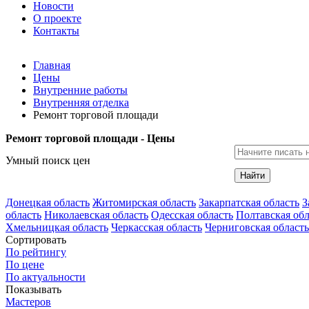
Новости
О проекте
Контакты
Главная
Цены
Внутренние работы
Внутренняя отделка
Ремонт торговой площади
Ремонт торговой площади - Цены
Умный поиск цен
Найти
Донецкая область
Житомирская область
Закарпатская область
З
область
Николаевская область
Одесская область
Полтавская обл
Хмельницкая область
Черкасская область
Черниговская область
Сортировать
По рейтингу
По цене
По актуальности
Показывать
Мастеров