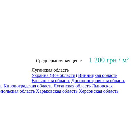
1 200 грн / м²
Среднерыночная цена:
Луганская область
Украина (Все области)
Винницкая область
Волынская область
Днепропетровская область
ть
Кировоградская область
Луганская область
Львовская
польская область
Харьковская область
Херсонская область