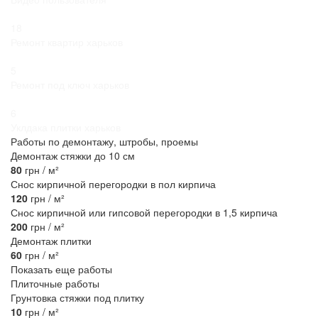
18
Ремонт квартир харьков
5
Ремонт под ключ харьков
6
Уклдака плитки харьков
Работы по демонтажу, штробы, проемы
Демонтаж стяжки до 10 см
80
грн / м²
Снос кирпичной перегородки в пол кирпича
120
грн / м²
Снос кирпичной или гипсовой перегородки в 1,5 кирпича
200
грн / м²
Демонтаж плитки
60
грн / м²
Показать еще работы
Плиточные работы
Грунтовка стяжки под плитку
10
грн / м²