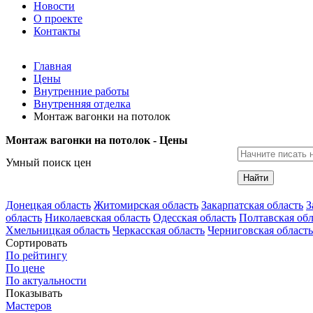
Новости
О проекте
Контакты
Главная
Цены
Внутренние работы
Внутренняя отделка
Монтаж вагонки на потолок
Монтаж вагонки на потолок - Цены
Умный поиск цен
Найти
Донецкая область
Житомирская область
Закарпатская область
З
область
Николаевская область
Одесская область
Полтавская обл
Хмельницкая область
Черкасская область
Черниговская область
Сортировать
По рейтингу
По цене
По актуальности
Показывать
Мастеров