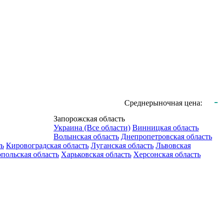
-
Среднерыночная цена:
Запорожская область
Украина (Все области)
Винницкая область
Волынская область
Днепропетровская область
ть
Кировоградская область
Луганская область
Львовская
польская область
Харьковская область
Херсонская область