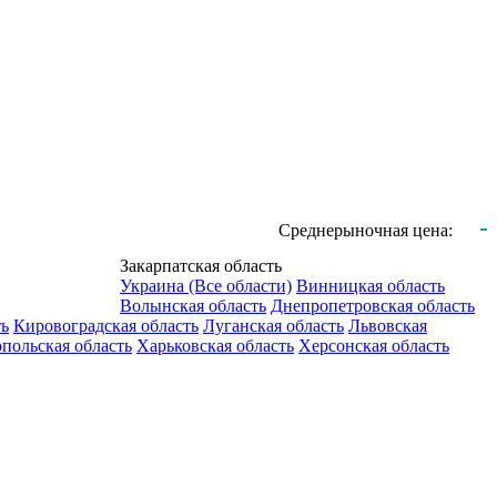
-
Среднерыночная цена:
Закарпатская область
Украина (Все области)
Винницкая область
Волынская область
Днепропетровская область
ть
Кировоградская область
Луганская область
Львовская
польская область
Харьковская область
Херсонская область