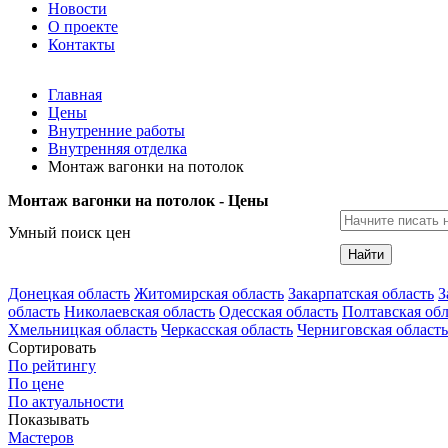
Новости
О проекте
Контакты
Главная
Цены
Внутренние работы
Внутренняя отделка
Монтаж вагонки на потолок
Монтаж вагонки на потолок - Цены
Умный поиск цен
Найти
Донецкая область
Житомирская область
Закарпатская область
З
область
Николаевская область
Одесская область
Полтавская обл
Хмельницкая область
Черкасская область
Черниговская область
Сортировать
По рейтингу
По цене
По актуальности
Показывать
Мастеров