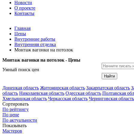
Новости
О проекте
Контакты
Главная
Цены
Внутренние работы
Внутренняя отделка
Монтаж вагонки на потолок
Монтаж вагонки на потолок - Цены
Умный поиск цен
Найти
Донецкая область
Житомирская область
Закарпатская область
З
область
Николаевская область
Одесская область
Полтавская обл
Хмельницкая область
Черкасская область
Черниговская область
Сортировать
По рейтингу
По цене
По актуальности
Показывать
Мастеров