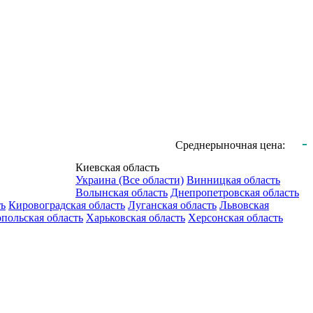
-
Среднерыночная цена:
Киевская область
Украина (Все области)
Винницкая область
Волынская область
Днепропетровская область
ть
Кировоградская область
Луганская область
Львовская
польская область
Харьковская область
Херсонская область