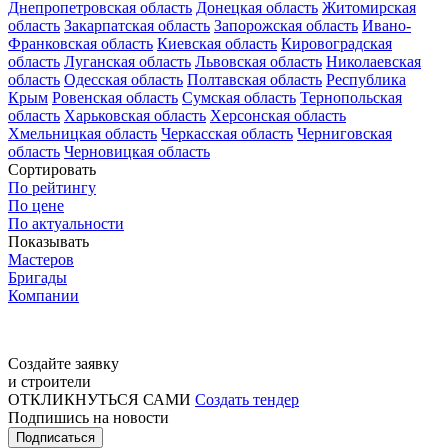
Днепропетровская область
Донецкая область
Житомирская
область
Закарпатская область
Запорожская область
Ивано-
Франковская область
Киевская область
Кировоградская
область
Луганская область
Львовская область
Николаевская
область
Одесская область
Полтавская область
Республика
Крым
Ровенская область
Сумская область
Тернопольская
область
Харьковская область
Херсонская область
Хмельницкая область
Черкасская область
Черниговская
область
Черновицкая область
Сортировать
По рейтингу
По цене
По актуальности
Показывать
Мастеров
Бригады
Компании
Создайте заявку
и строители
ОТКЛИКНУТЬСЯ САМИ
Создать тендер
Подпишись на новости
Подписаться