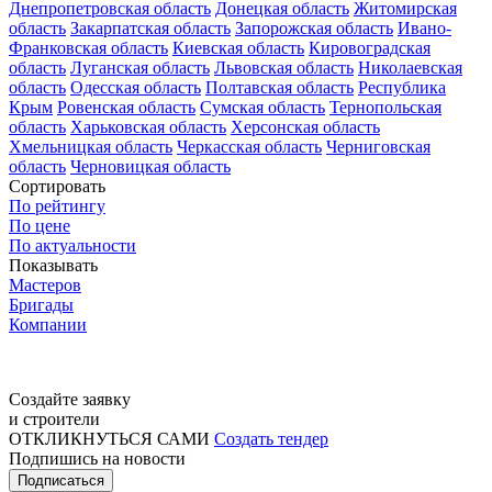
Днепропетровская область
Донецкая область
Житомирская
область
Закарпатская область
Запорожская область
Ивано-
Франковская область
Киевская область
Кировоградская
область
Луганская область
Львовская область
Николаевская
область
Одесская область
Полтавская область
Республика
Крым
Ровенская область
Сумская область
Тернопольская
область
Харьковская область
Херсонская область
Хмельницкая область
Черкасская область
Черниговская
область
Черновицкая область
Сортировать
По рейтингу
По цене
По актуальности
Показывать
Мастеров
Бригады
Компании
Создайте заявку
и строители
ОТКЛИКНУТЬСЯ САМИ
Создать тендер
Подпишись на новости
Подписаться