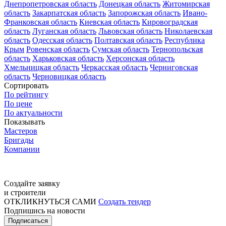
Днепропетровская область
Донецкая область
Житомирская
область
Закарпатская область
Запорожская область
Ивано-
Франковская область
Киевская область
Кировоградская
область
Луганская область
Львовская область
Николаевская
область
Одесская область
Полтавская область
Республика
Крым
Ровенская область
Сумская область
Тернопольская
область
Харьковская область
Херсонская область
Хмельницкая область
Черкасская область
Черниговская
область
Черновицкая область
Сортировать
По рейтингу
По цене
По актуальности
Показывать
Мастеров
Бригады
Компании
Создайте заявку
и строители
ОТКЛИКНУТЬСЯ САМИ
Создать тендер
Подпишись на новости
Подписаться