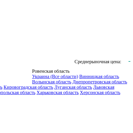
-
Среднерыночная цена:
Ровенская область
Украина (Все области)
Винницкая область
Волынская область
Днепропетровская область
ть
Кировоградская область
Луганская область
Львовская
польская область
Харьковская область
Херсонская область