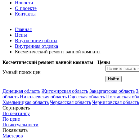
Новости
О проекте
Контакты
Главная
Цены
Внутренние работы
Внутренняя отделка
Косметический ремонт ванной комнаты
Косметический ремонт ванной комнаты - Цены
Умный поиск цен
Найти
Донецкая область
Житомирская область
Закарпатская область
З
область
Николаевская область
Одесская область
Полтавская обл
Хмельницкая область
Черкасская область
Черниговская область
Сортировать
По рейтингу
По цене
По актуальности
Показывать
Мастеров