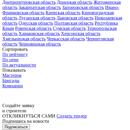
Днепропетровская область
Донецкая область
Житомирская
область
Закарпатская область
Запорожская область
Ивано-
Франковская область
Киевская область
Кировоградская
область
Луганская область
Львовская область
Николаевская
область
Одесская область
Полтавская область
Республика
Крым
Ровенская область
Сумская область
Тернопольская
область
Харьковская область
Херсонская область
Хмельницкая область
Черкасская область
Черниговская
область
Черновицкая область
Сортировать
По рейтингу
По цене
По актуальности
Показывать
Мастеров
Бригады
Компании
Создайте заявку
и строители
ОТКЛИКНУТЬСЯ САМИ
Создать тендер
Подпишись на новости
Подписаться