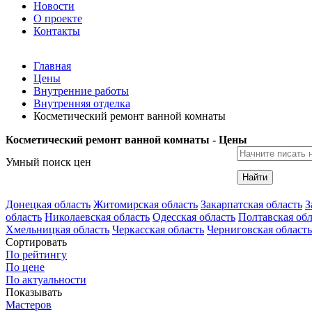
Новости
О проекте
Контакты
Главная
Цены
Внутренние работы
Внутренняя отделка
Косметический ремонт ванной комнаты
Косметический ремонт ванной комнаты - Цены
Умный поиск цен
Найти
Донецкая область
Житомирская область
Закарпатская область
З
область
Николаевская область
Одесская область
Полтавская обл
Хмельницкая область
Черкасская область
Черниговская область
Сортировать
По рейтингу
По цене
По актуальности
Показывать
Мастеров