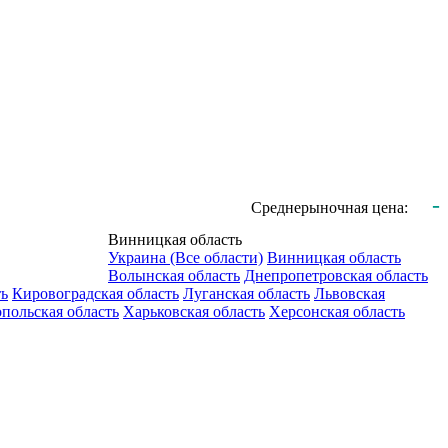
-
Среднерыночная цена:
Винницкая область
Украина (Все области)
Винницкая область
Волынская область
Днепропетровская область
ть
Кировоградская область
Луганская область
Львовская
польская область
Харьковская область
Херсонская область