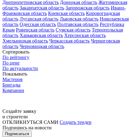
Днепропетровская область
Донецкая область
Житомирская
область
Закарпатская область
Запорожская область
Ивано-
Франковская область
Киевская область
Кировоградская
область
Луганская область
Львовская область
Николаевская
область
Одесская область
Полтавская область
Республика
Крым
Ровенская область
Сумская область
Тернопольская
область
Харьковская область
Херсонская область
Хмельницкая область
Черкасская область
Черниговская
область
Черновицкая область
Сортировать
По рейтингу
По цене
По актуальности
Показывать
Мастеров
Бригады
Компании
Создайте заявку
и строители
ОТКЛИКНУТЬСЯ САМИ
Создать тендер
Подпишись на новости
Подписаться