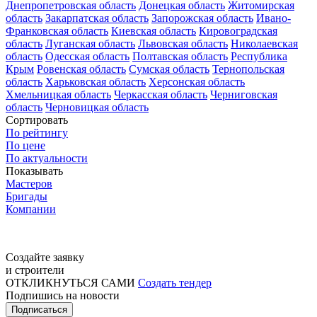
Днепропетровская область
Донецкая область
Житомирская
область
Закарпатская область
Запорожская область
Ивано-
Франковская область
Киевская область
Кировоградская
область
Луганская область
Львовская область
Николаевская
область
Одесская область
Полтавская область
Республика
Крым
Ровенская область
Сумская область
Тернопольская
область
Харьковская область
Херсонская область
Хмельницкая область
Черкасская область
Черниговская
область
Черновицкая область
Сортировать
По рейтингу
По цене
По актуальности
Показывать
Мастеров
Бригады
Компании
Создайте заявку
и строители
ОТКЛИКНУТЬСЯ САМИ
Создать тендер
Подпишись на новости
Подписаться