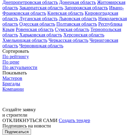
Днепропетровская область
Донецкая область
Житомирская
область
Закарпатская область
Запорожская область
Ивано-
Франковская область
Киевская область
Кировоградская
область
Луганская область
Львовская область
Николаевская
область
Одесская область
Полтавская область
Республика
Крым
Ровенская область
Сумская область
Тернопольская
область
Харьковская область
Херсонская область
Хмельницкая область
Черкасская область
Черниговская
область
Черновицкая область
Сортировать
По рейтингу
По цене
По актуальности
Показывать
Мастеров
Бригады
Компании
Создайте заявку
и строители
ОТКЛИКНУТЬСЯ САМИ
Создать тендер
Подпишись на новости
Подписаться