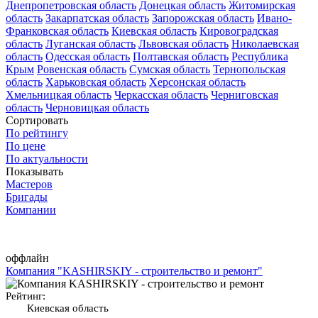
Днепропетровская область
Донецкая область
Житомирская
область
Закарпатская область
Запорожская область
Ивано-
Франковская область
Киевская область
Кировоградская
область
Луганская область
Львовская область
Николаевская
область
Одесская область
Полтавская область
Республика
Крым
Ровенская область
Сумская область
Тернопольская
область
Харьковская область
Херсонская область
Хмельницкая область
Черкасская область
Черниговская
область
Черновицкая область
Сортировать
По рейтингу
По цене
По актуальности
Показывать
Мастеров
Бригады
Компании
оффлайн
Компания "KASHIRSKIY - строительство и ремонт"
Рейтинг:
Киевская область