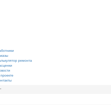
аботники
аказы
алькулятор ремонта
асценки
овости
 проекте
онтакты
"