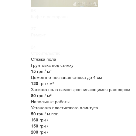
96
Кафе и рестораны
37
Ремонт
24
Строительство
Стяжка пола
Грунтовка под стяжку
15
грн / м²
Цементно-песчаная стяжка до 4 см
120
грн / м²
Заливка пола самовыравнивающимся раствором
80
грн / м²
Напольные работы
Установка пластикового плинтуса
50
грн / м.пог.
160
грн /
150
грн /
200
грн /