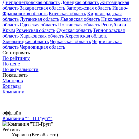
Днепропетровская область
Донецкая область
Житомирская
область
Закарпатская область
Запорожская область
Ивано-
Франковская область
Киевская область
Кировоградская
область
Луганская область
Львовская область
Николаевская
область
Одесская область
Полтавская область
Республика
Крым
Ровенская область
Сумская область
Тернопольская
область
Харьковская область
Херсонская область
Хмельницкая область
Черкасская область
Черниговская
область
Черновицкая область
Сортировать
По рейтингу
По цене
По актуальности
Показывать
Мастеров
Бригады
Компании
оффлайн
Компания ""ТП-Груп""
Рейтинг:
Украина (Все области)