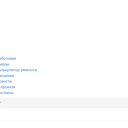
аботники
аказы
алькулятор ремонта
асценки
овости
 проекте
онтакты
"