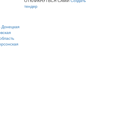
ОТКЛИКНУТЬСЯ САМИ
Создать
тендер
ь
Донецкая
вская
область
ерсонская