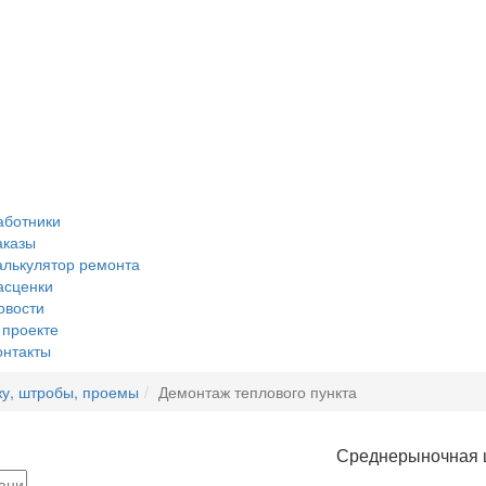
аботники
аказы
алькулятор ремонта
асценки
овости
 проекте
онтакты
у, штробы, проемы
Демонтаж теплового пункта
Среднерыночная 