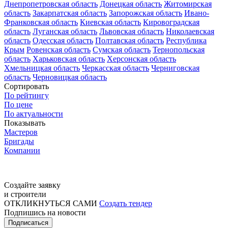
Днепропетровская область
Донецкая область
Житомирская
область
Закарпатская область
Запорожская область
Ивано-
Франковская область
Киевская область
Кировоградская
область
Луганская область
Львовская область
Николаевская
область
Одесская область
Полтавская область
Республика
Крым
Ровенская область
Сумская область
Тернопольская
область
Харьковская область
Херсонская область
Хмельницкая область
Черкасская область
Черниговская
область
Черновицкая область
Сортировать
По рейтингу
По цене
По актуальности
Показывать
Мастеров
Бригады
Компании
Создайте заявку
и строители
ОТКЛИКНУТЬСЯ САМИ
Создать тендер
Подпишись на новости
Подписаться