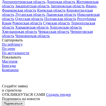
Днепропетровская область
Донецкая область
Житомирская
область
Закарпатская область
Запорожская область
Ивано-
Франковская область
Киевская область
Кировоградская
область
Луганская область
Львовская область
Николаевская
область
Одесская область
Полтавская область
Республика
Крым
Ровенская область
Сумская область
Тернопольская
область
Харьковская область
Херсонская область
Хмельницкая область
Черкасская область
Черниговская
область
Черновицкая область
Сортировать
По рейтингу
По цене
По актуальности
Показывать
Мастеров
Бригады
Компании
Создайте заявку
и строители
ОТКЛИКНУТЬСЯ САМИ
Создать тендер
Подпишись на новости
Подписаться