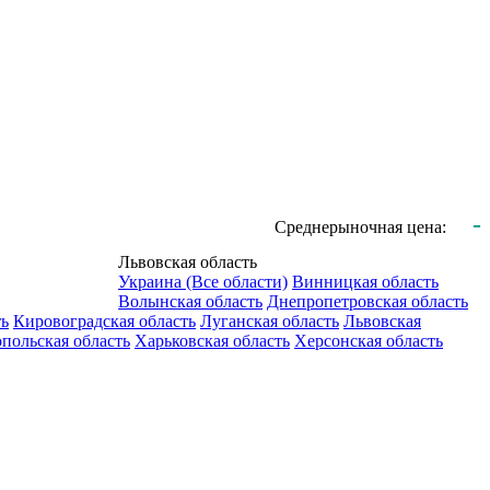
-
Среднерыночная цена:
Львовская область
Украина (Все области)
Винницкая область
Волынская область
Днепропетровская область
ть
Кировоградская область
Луганская область
Львовская
польская область
Харьковская область
Херсонская область