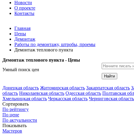
Новости
О проекте
Контакты
Главная
Цены
Демонтаж
Работы по демонтажу, штробы, проемы
Демонтаж теплового пункта
Демонтаж теплового пункта - Цены
Умный поиск цен
Найти
Донецкая область
Житомирская область
Закарпатская область
З
область
Николаевская область
Одесская область
Полтавская обл
Хмельницкая область
Черкасская область
Черниговская область
Сортировать
По рейтингу
По цене
По актуальности
Показывать
Мастеров