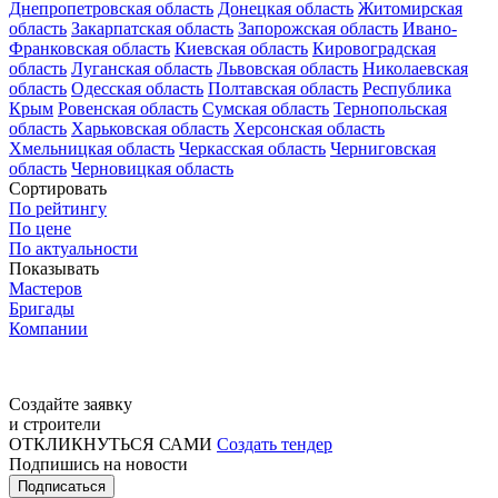
Днепропетровская область
Донецкая область
Житомирская
область
Закарпатская область
Запорожская область
Ивано-
Франковская область
Киевская область
Кировоградская
область
Луганская область
Львовская область
Николаевская
область
Одесская область
Полтавская область
Республика
Крым
Ровенская область
Сумская область
Тернопольская
область
Харьковская область
Херсонская область
Хмельницкая область
Черкасская область
Черниговская
область
Черновицкая область
Сортировать
По рейтингу
По цене
По актуальности
Показывать
Мастеров
Бригады
Компании
Создайте заявку
и строители
ОТКЛИКНУТЬСЯ САМИ
Создать тендер
Подпишись на новости
Подписаться