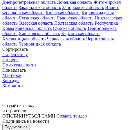
Днепропетровская область
Донецкая область
Житомирская
область
Закарпатская область
Запорожская область
Ивано-
Франковская область
Киевская область
Кировоградская
область
Луганская область
Львовская область
Николаевская
область
Одесская область
Полтавская область
Республика
Крым
Ровенская область
Сумская область
Тернопольская
область
Харьковская область
Херсонская область
Хмельницкая область
Черкасская область
Черниговская
область
Черновицкая область
Сортировать
По рейтингу
По цене
По актуальности
Показывать
Мастеров
Бригады
Компании
Создайте заявку
и строители
ОТКЛИКНУТЬСЯ САМИ
Создать тендер
Подпишись на новости
Подписаться