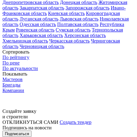
Днепропетровская область
Донецкая область
Житомирская
область
Закарпатская область
Запорожская область
Ивано-
Франковская область
Киевская область
Кировоградская
область
Луганская область
Львовская область
Николаевская
область
Одесская область
Полтавская область
Республика
Крым
Ровенская область
Сумская область
Тернопольская
область
Харьковская область
Херсонская область
Хмельницкая область
Черкасская область
Черниговская
область
Черновицкая область
Сортировать
По рейтингу
По цене
По актуальности
Показывать
Мастеров
Бригады
Компании
Создайте заявку
и строители
ОТКЛИКНУТЬСЯ САМИ
Создать тендер
Подпишись на новости
Подписаться