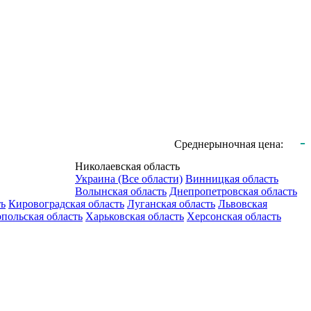
-
Среднерыночная цена:
Николаевская область
Украина (Все области)
Винницкая область
Волынская область
Днепропетровская область
ть
Кировоградская область
Луганская область
Львовская
польская область
Харьковская область
Херсонская область