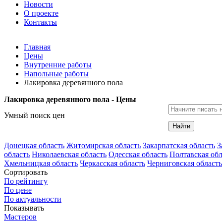
Новости
О проекте
Контакты
Главная
Цены
Внутренние работы
Напольные работы
Лакировка деревянного пола
Лакировка деревянного пола - Цены
Умный поиск цен
Найти
Донецкая область
Житомирская область
Закарпатская область
З
область
Николаевская область
Одесская область
Полтавская обл
Хмельницкая область
Черкасская область
Черниговская область
Сортировать
По рейтингу
По цене
По актуальности
Показывать
Мастеров