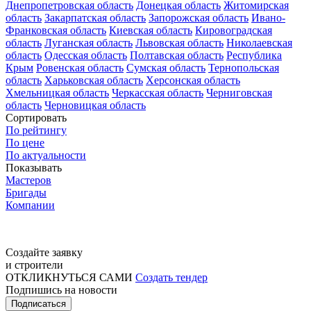
Днепропетровская область
Донецкая область
Житомирская
область
Закарпатская область
Запорожская область
Ивано-
Франковская область
Киевская область
Кировоградская
область
Луганская область
Львовская область
Николаевская
область
Одесская область
Полтавская область
Республика
Крым
Ровенская область
Сумская область
Тернопольская
область
Харьковская область
Херсонская область
Хмельницкая область
Черкасская область
Черниговская
область
Черновицкая область
Сортировать
По рейтингу
По цене
По актуальности
Показывать
Мастеров
Бригады
Компании
Создайте заявку
и строители
ОТКЛИКНУТЬСЯ САМИ
Создать тендер
Подпишись на новости
Подписаться