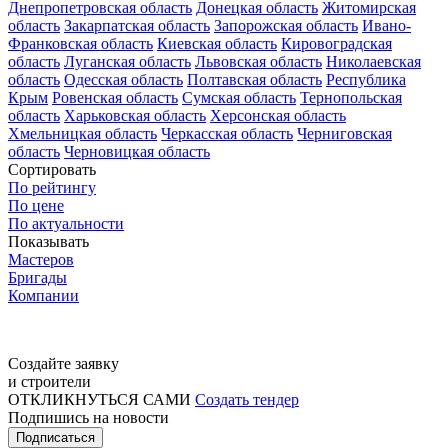
Днепропетровская область
Донецкая область
Житомирская
область
Закарпатская область
Запорожская область
Ивано-
Франковская область
Киевская область
Кировоградская
область
Луганская область
Львовская область
Николаевская
область
Одесская область
Полтавская область
Республика
Крым
Ровенская область
Сумская область
Тернопольская
область
Харьковская область
Херсонская область
Хмельницкая область
Черкасская область
Черниговская
область
Черновицкая область
Сортировать
По рейтингу
По цене
По актуальности
Показывать
Мастеров
Бригады
Компании
Создайте заявку
и строители
ОТКЛИКНУТЬСЯ САМИ
Создать тендер
Подпишись на новости
Подписаться