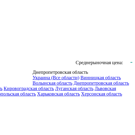
-
Среднерыночная цена:
Днепропетровская область
Украина (Все области)
Винницкая область
Волынская область
Днепропетровская область
ть
Кировоградская область
Луганская область
Львовская
польская область
Харьковская область
Херсонская область