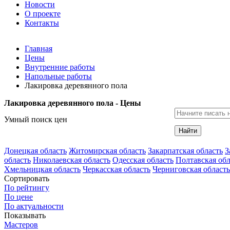
Новости
О проекте
Контакты
Главная
Цены
Внутренние работы
Напольные работы
Лакировка деревянного пола
Лакировка деревянного пола - Цены
Умный поиск цен
Найти
Донецкая область
Житомирская область
Закарпатская область
З
область
Николаевская область
Одесская область
Полтавская обл
Хмельницкая область
Черкасская область
Черниговская область
Сортировать
По рейтингу
По цене
По актуальности
Показывать
Мастеров