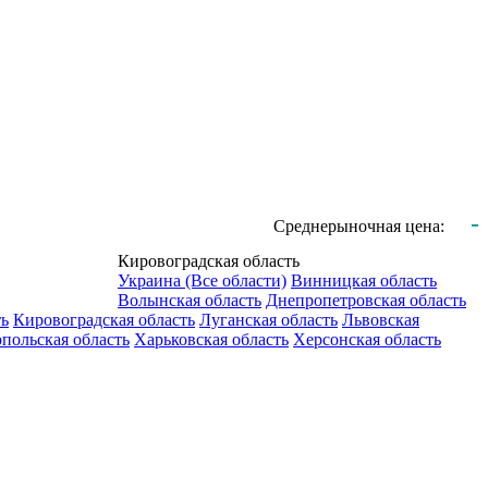
-
Среднерыночная цена:
Кировоградская область
Украина (Все области)
Винницкая область
Волынская область
Днепропетровская область
ть
Кировоградская область
Луганская область
Львовская
польская область
Харьковская область
Херсонская область