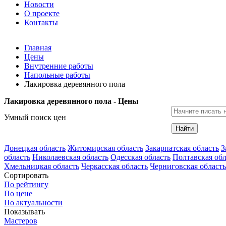
Новости
О проекте
Контакты
Главная
Цены
Внутренние работы
Напольные работы
Лакировка деревянного пола
Лакировка деревянного пола - Цены
Умный поиск цен
Найти
Донецкая область
Житомирская область
Закарпатская область
З
область
Николаевская область
Одесская область
Полтавская обл
Хмельницкая область
Черкасская область
Черниговская область
Сортировать
По рейтингу
По цене
По актуальности
Показывать
Мастеров