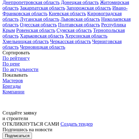
Днепропетровская область
Донецкая область
Житомирская
область
Закарпатская область
Запорожская область
Ивано-
Франковская область
Киевская область
Кировоградская
область
Луганская область
Львовская область
Николаевская
область
Одесская область
Полтавская область
Республика
Крым
Ровенская область
Сумская область
Тернопольская
область
Харьковская область
Херсонская область
Хмельницкая область
Черкасская область
Черниговская
область
Черновицкая область
Сортировать
По рейтингу
По цене
По актуальности
Показывать
Мастеров
Бригады
Компании
Создайте заявку
и строители
ОТКЛИКНУТЬСЯ САМИ
Создать тендер
Подпишись на новости
Подписаться