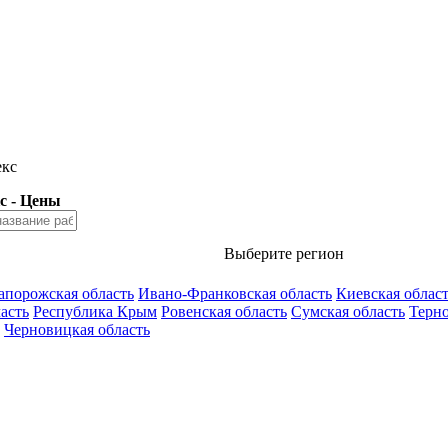
екс
с - Цены
Выберите регион
апорожская область
Ивано-Франковская область
Киевская облас
асть
Республика Крым
Ровенская область
Сумская область
Терно
Черновицкая область