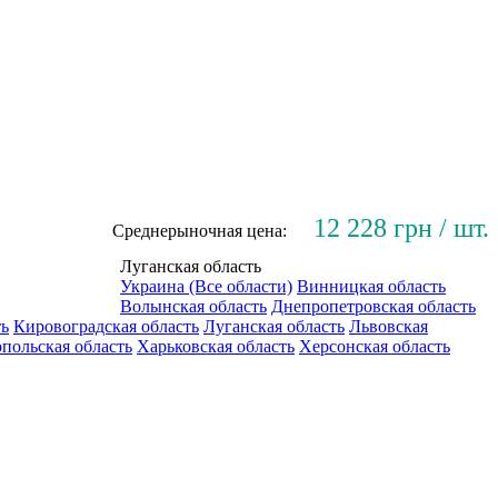
12 228 грн / шт.
Среднерыночная цена:
Луганская область
Украина (Все области)
Винницкая область
Волынская область
Днепропетровская область
ть
Кировоградская область
Луганская область
Львовская
польская область
Харьковская область
Херсонская область