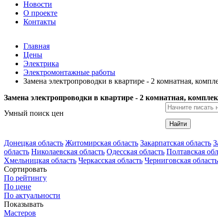
Новости
О проекте
Контакты
Главная
Цены
Электрика
Электромонтажные работы
Замена электропроводки в квартире - 2 комнатная, компл
Замена электропроводки в квартире - 2 комнатная, комплек
Умный поиск цен
Найти
Донецкая область
Житомирская область
Закарпатская область
З
область
Николаевская область
Одесская область
Полтавская обл
Хмельницкая область
Черкасская область
Черниговская область
Сортировать
По рейтингу
По цене
По актуальности
Показывать
Мастеров