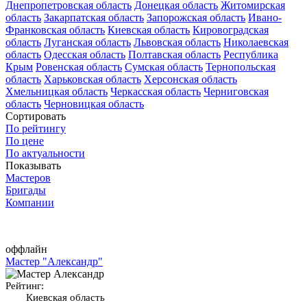
Днепропетровская область
Донецкая область
Житомирская
область
Закарпатская область
Запорожская область
Ивано-
Франковская область
Киевская область
Кировоградская
область
Луганская область
Львовская область
Николаевская
область
Одесская область
Полтавская область
Республика
Крым
Ровенская область
Сумская область
Тернопольская
область
Харьковская область
Херсонская область
Хмельницкая область
Черкасская область
Черниговская
область
Черновицкая область
Сортировать
По рейтингу
По цене
По актуальности
Показывать
Мастеров
Бригады
Компании
оффлайн
Мастер "Александр"
Рейтинг:
Киевская область