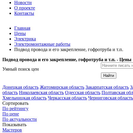
Новости
О проекте
Контакты
Главная
Цены
Электрика
Электромонтажные работы
Подвод провода и его закрепление, гофротруба и т.п.
Подвод провода и его закрепление, гофротруба и т.п. - Цены
Умный поиск цен
Найти
Донецкая область
Житомирская область
Закарпатская область
З
область
Николаевская область
Одесская область
Полтавская обл
Хмельницкая область
Черкасская область
Черниговская область
Сортировать
По рейтингу
По цене
По актуальности
Показывать
Мастеров