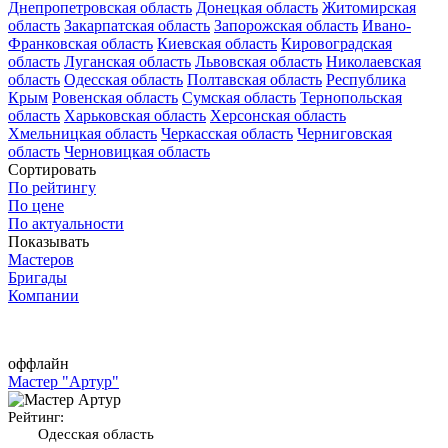
Днепропетровская область
Донецкая область
Житомирская
область
Закарпатская область
Запорожская область
Ивано-
Франковская область
Киевская область
Кировоградская
область
Луганская область
Львовская область
Николаевская
область
Одесская область
Полтавская область
Республика
Крым
Ровенская область
Сумская область
Тернопольская
область
Харьковская область
Херсонская область
Хмельницкая область
Черкасская область
Черниговская
область
Черновицкая область
Сортировать
По рейтингу
По цене
По актуальности
Показывать
Мастеров
Бригады
Компании
оффлайн
Мастер "Артур"
Рейтинг:
Одесская область