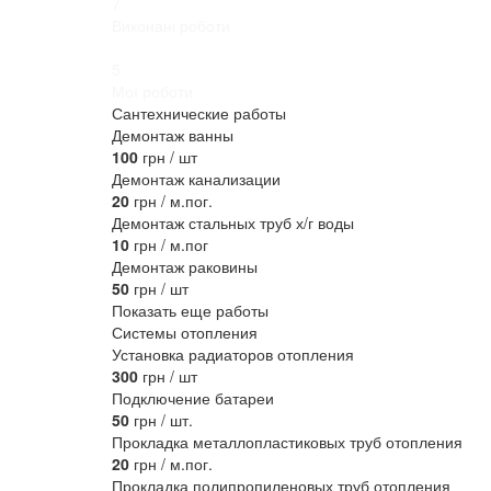
7
Виконані роботи
5
Мої роботи
Сантехнические работы
Демонтаж ванны
100
грн / шт
Демонтаж канализации
20
грн / м.пог.
Демонтаж стальных труб х/г воды
10
грн / м.пог
Демонтаж раковины
50
грн / шт
Показать еще работы
Системы отопления
Установка радиаторов отопления
300
грн / шт
Подключение батареи
50
грн / шт.
Прокладка металлопластиковых труб отопления
20
грн / м.пог.
Прокладка полипропиленовых труб отопления