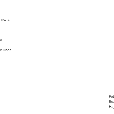
о пола
ла
х швов
Ре
Бо
На