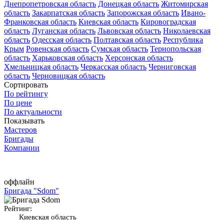
Днепропетровская область
Донецкая область
Житомирская
область
Закарпатская область
Запорожская область
Ивано-
Франковская область
Киевская область
Кировоградская
область
Луганская область
Львовская область
Николаевская
область
Одесская область
Полтавская область
Республика
Крым
Ровенская область
Сумская область
Тернопольская
область
Харьковская область
Херсонская область
Хмельницкая область
Черкасская область
Черниговская
область
Черновицкая область
Сортировать
По рейтингу
По цене
По актуальности
Показывать
Мастеров
Бригады
Компании
оффлайн
Бригада "Sdom"
Рейтинг:
Киевская область