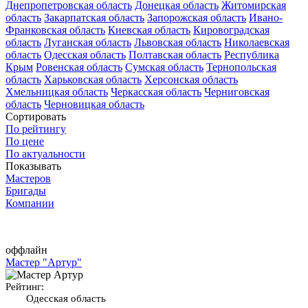
Днепропетровская область
Донецкая область
Житомирская
область
Закарпатская область
Запорожская область
Ивано-
Франковская область
Киевская область
Кировоградская
область
Луганская область
Львовская область
Николаевская
область
Одесская область
Полтавская область
Республика
Крым
Ровенская область
Сумская область
Тернопольская
область
Харьковская область
Херсонская область
Хмельницкая область
Черкасская область
Черниговская
область
Черновицкая область
Сортировать
По рейтингу
По цене
По актуальности
Показывать
Мастеров
Бригады
Компании
оффлайн
Мастер "Артур"
Рейтинг:
Одесская область