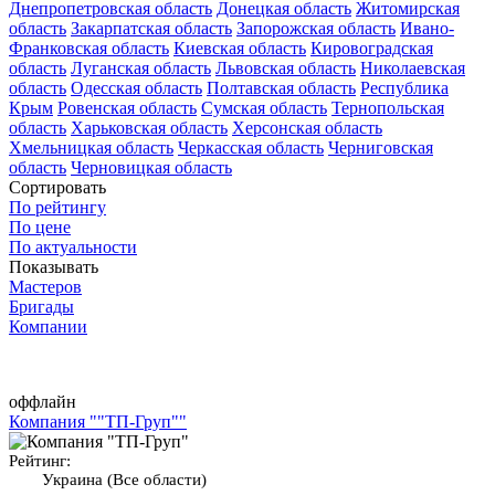
Днепропетровская область
Донецкая область
Житомирская
область
Закарпатская область
Запорожская область
Ивано-
Франковская область
Киевская область
Кировоградская
область
Луганская область
Львовская область
Николаевская
область
Одесская область
Полтавская область
Республика
Крым
Ровенская область
Сумская область
Тернопольская
область
Харьковская область
Херсонская область
Хмельницкая область
Черкасская область
Черниговская
область
Черновицкая область
Сортировать
По рейтингу
По цене
По актуальности
Показывать
Мастеров
Бригады
Компании
оффлайн
Компания ""ТП-Груп""
Рейтинг:
Украина (Все области)