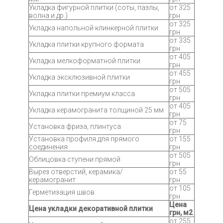
Укладка фигурной плитки (соты, пазлы,
от 325
волна и др.)
грн
от 325
Укладка напольной клинкерной плитки
грн
от 335
Укладка плитки крупного формата
грн
от 405
Укладка мелкоформатной плитки
грн
от 455
Укладка эксклюзивной плитки
грн
от 505
Укладка плитки премиум класса
грн
от 405
Укладка керамогранита толщиной 25 мм
грн
от 75
Установка фриза, плинтуса
грн
Установка профиля для прямого
от 155
соединения
грн
от 505
Облицовка ступени прямой
грн
Вырез отверстий, керамика/
от 55
керамогранит
грн
от 105
Герметизация швов
грн
Цена
Цена укладки декоративной плитки
грн, м2
от 255