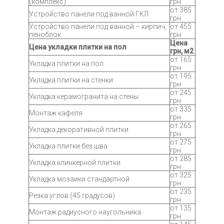
(комплекс)
грн
от 385
Устройство панели под ванной ГКЛ
грн
Устройство панели под ванной – кирпич,
от 455
пеноблок
грн
Цена
Цена укладки плитки на пол
грн, м2
от 165
Укладка плитки на пол
грн
от 195
Укладка плитки на стенки
грн
от 245
Укладка керамогранита на стены
грн
от 335
Монтаж кафеля
грн
от 265
Укладка декоративной плитки
грн
от 275
Укладка плитки без шва
грн
от 285
Укладка клинкерной плитки
грн
от 325
Укладка мозаики стандартной
грн
от 235
Резка углов (45 градусов)
грн
от 135
Монтаж радиусного наугольника
грн