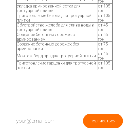
грн
Укладка армированной сетки для
от 105
тротуарной плитки
грн
Приготовление бетона для тротуарной
от 105
плитки
грн
Обустройство желоба для слива воды в
от 45
тротуарной плитке
грн
Создание бетонных дорожек с
от 65
армированием
грн
Создание бетонных дорожек без
от 75
армирования
грн
от 45
Монтаж бордюра для тротуарной плитки
грн
Приготовление гарцовки для тротуарной
от 105
плитки
грн
ПОДПИШИСЬ НА НОВОСТИ
подписаться