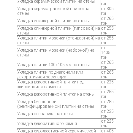
Укладка керамической плитки на стены
грн
Укладка керамогранитной плитки на
от 305
стены
грн
от 265
Укладка клинкерной плитки на стены
грн
Укладка клинкерной плитки (гипсовой) на
от 255
стены
грн
Укладка плитки мозаики (стандартной) на
от 255
стены
грн
от
Укладка плитки мозаики (наборной) на
1405
стены
грн
от 265
Укладка плитки 100х105 мм на стены
грн
Укладка плитки по диагонали или
от 265
декоративная раскладка
грн
Укладка декоративной плитки под
от 225
«кирпич» или «камень»
грн
от 255
Укладка декоративной плитки на стены
грн
Укладка бесшовной
от 285
(ректифицированной) плитки на стены
грн
от 225
Укладка песчаника на стены
грн
от 225
Укладка декоративного камня
грн
Укладка художественной керамической
от 405