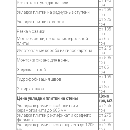
от 145
Резка плинтуса для кафеля
грн
от 295
Укладка плитки на радиусные ступени
грн
от 225
Укладка плитки откосом
грн
от 135
Резка мозаики
грн
Монтаж сетки, пенополистерольной
от 65
плиты
грн
от 215
Изготовление короба из гипсокартона
грн
от 595
Монтажа экрана для ванны
грн
от 65
Заделка штроб
грн
от 105
Гидрофобизация швов
грн
от 85
Затирка швов
грн
Цена
Цена укладки плитки на стены
грн, м2
Укладка керамической плитки и
от 255
керамогранита до 605 мм
грн
Укладка плитки ректификат и среднего
от 275
формата
грн
Укладка керамического паркета до 1205
от 295
мм
грн