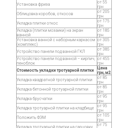
от 55
Установка фриза
грн
от 205
Облицовка коробов, откосов
грн
от 175
Укладка плитки откос
грн
Укладка (плитки мозаики) на экран
от 185
ванной
грн
Установка ванной с наборным каркасом
от 305
(комплекс)
грн
от 385
Устройство панели под ванной ГКЛ
грн
Устройство панели под ванной – кирпич,
от 455
пеноблок
грн
Цена
Стоимость укладки тротуарной плитки
грн, м2
от 85
Укладка квадратной тротуарной плитки
грн
от 85
Укладка бетонной тротуарной плитки
грн
от 95
Укладка брусчатки
грн
от 95
Укладка тротуарной плитки на кладбище
грн
от 105
Положить ФЭМ
грн
от 75
Укладка тротуарной плитки на гарцовку