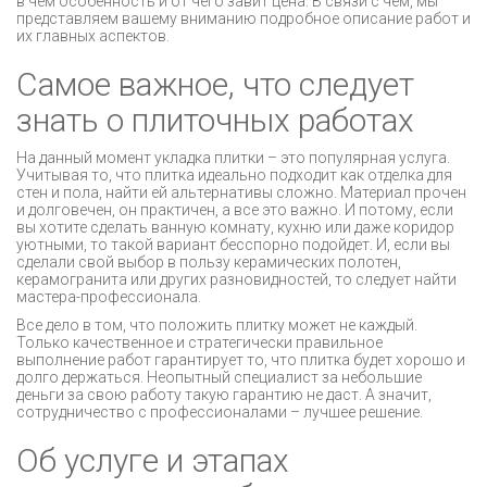
в чем особенность и от чего завит цена. В связи с чем, мы
представляем вашему вниманию подробное описание работ и
их главных аспектов.
Самое важное, что следует
знать о плиточных работах
На данный момент укладка плитки – это популярная услуга.
Учитывая то, что плитка идеально подходит как отделка для
стен и пола, найти ей альтернативы сложно. Материал прочен
и долговечен, он практичен, а все это важно. И потому, если
вы хотите сделать ванную комнату, кухню или даже коридор
уютными, то такой вариант бесспорно подойдет. И, если вы
сделали свой выбор в пользу керамических полотен,
керамогранита или других разновидностей, то следует найти
мастера-профессионала.
Все дело в том, что положить плитку может не каждый.
Только качественное и стратегически правильное
выполнение работ гарантирует то, что плитка будет хорошо и
долго держаться. Неопытный специалист за небольшие
деньги за свою работу такую гарантию не даст. А значит,
сотрудничество с профессионалами – лучшее решение.
Об услуге и этапах