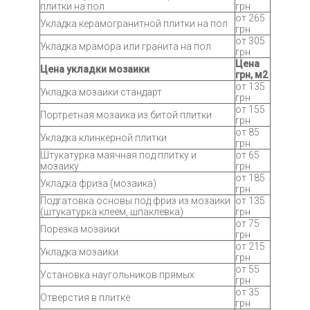
плитки на пол
грн
от 265
Укладка керамогранитной плитки на пол
грн
от 305
Укладка мрамора или гранита на пол
грн
Цена
Цена укладки мозаики
грн, м2
от 135
Укладка мозаики стандарт
грн
от 155
Портретная мозаика из битой плитки
грн
от 85
Укладка клинкерной плитки
грн
Штукатурка маячная под плитку и
от 65
мозаику
грн
от 185
Укладка фриза (мозаика)
грн
Подгатовка основы под фриз из мозаики
от 135
(штукатурка клеем, шпаклевка)
грн
от 75
Порезка мозаики
грн
от 215
Укладка мозаики
грн
от 55
Установка наугольников прямых
грн
от 35
Отверстия в плитке
грн