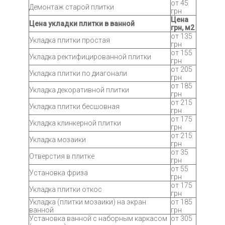
от 45
Демонтаж старой плитки
грн
Цена
Цена укладки плитки в ванной
грн, м2
от 135
Укладка плитки простая
грн
от 155
Укладка ректифицированной плитки
грн
от 205
Укладка плитки по диагонали
грн
от 185
Укладка декоративной плитки
грн
от 215
Укладка плитки бесшовная
грн
от 175
Укладка клинкерной плитки
грн
от 215
Укладка мозаики
грн
от 35
Отверстия в плитке
грн
от 55
Установка фриза
грн
от 175
Укладка плитки откос
грн
Укладка (плитки мозаики) на экран
от 185
ванной
грн
Установка ванной с наборным каркасом
от 305