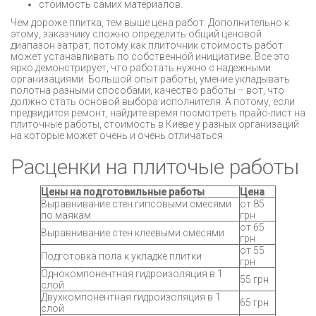
стоимость самих материалов.
Чем дороже плитка, тем выше цена работ. Дополнительно к
этому, заказчику сложно определить общий ценовой
диапазон затрат, потому как плиточник стоимость работ
может устанавливать по собственной инициативе. Все это
ярко демонстрирует, что работать нужно с надежными
организациями. Большой опыт работы, умение укладывать
полотна разными способами, качество работы – вот, что
должно стать основой выбора исполнителя. А потому, если
предвидится ремонт, найдите время посмотреть прайс-лист на
плиточные работы, стоимость в Киеве у разных организаций
на которые может очень и очень отличаться.
Расценки на плиточые работы
Цены на подготовильные работы
Цена
Выравнивание стен гипсовыми смесями
от 85
по маякам
грн
от 65
Выравнивание стен клеевыми смесями
грн
от 55
Подготовка пола к укладке плитки
грн
Однокомпонентная гидроизоляция в 1
55 грн
слой
Двухкомпонентная гидроизоляция в 1
65 грн
слой