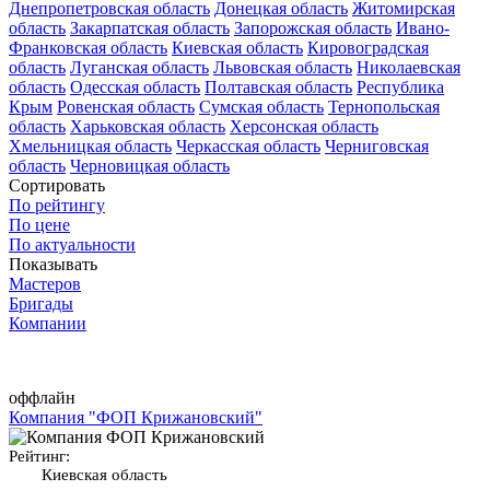
Днепропетровская область
Донецкая область
Житомирская
область
Закарпатская область
Запорожская область
Ивано-
Франковская область
Киевская область
Кировоградская
область
Луганская область
Львовская область
Николаевская
область
Одесская область
Полтавская область
Республика
Крым
Ровенская область
Сумская область
Тернопольская
область
Харьковская область
Херсонская область
Хмельницкая область
Черкасская область
Черниговская
область
Черновицкая область
Сортировать
По рейтингу
По цене
По актуальности
Показывать
Мастеров
Бригады
Компании
оффлайн
Компания "ФОП Крижановский"
Рейтинг:
Киевская область