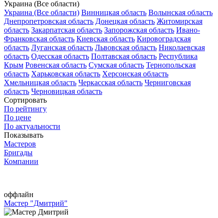
Украина (Все области)
Украина (Все области)
Винницкая область
Волынская область
Днепропетровская область
Донецкая область
Житомирская
область
Закарпатская область
Запорожская область
Ивано-
Франковская область
Киевская область
Кировоградская
область
Луганская область
Львовская область
Николаевская
область
Одесская область
Полтавская область
Республика
Крым
Ровенская область
Сумская область
Тернопольская
область
Харьковская область
Херсонская область
Хмельницкая область
Черкасская область
Черниговская
область
Черновицкая область
Сортировать
По рейтингу
По цене
По актуальности
Показывать
Мастеров
Бригады
Компании
оффлайн
Мастер "Дмитрий"