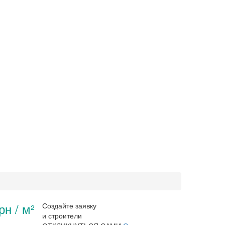
рн / м²
Создайте заявку
и строители