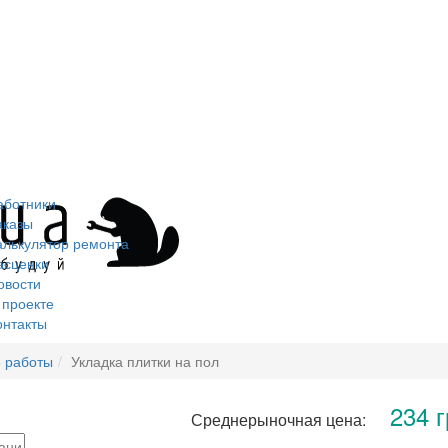
аботники
аказы
алькулятор ремонта
асценки
овости
 проекте
онтакты
 работы
Укладка плитки на пол
234 г
Среднерыночная цена: