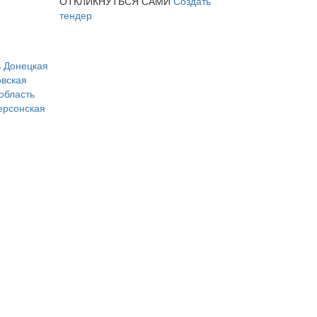
ОТКЛИКНУТЬСЯ САМИ
Создать
тендер
ь
Донецкая
вская
область
ерсонская