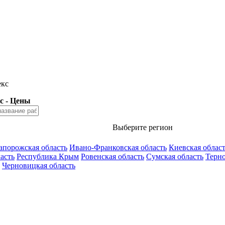
екс
с - Цены
Выберите регион
апорожская область
Ивано-Франковская область
Киевская облас
асть
Республика Крым
Ровенская область
Сумская область
Терно
Черновицкая область