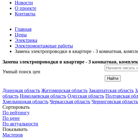
Новости
О проекте
Контакты
Главная
Цены
Электрика
Электромонтажные работы
Замена электропроводки в квартире - 3 комнатная, компл
Замена электропроводки в квартире - 3 комнатная, комплек
Умный поиск цен
Найти
Донецкая область
Житомирская область
Закарпатская область
З
область
Николаевская область
Одесская область
Полтавская обл
Хмельницкая область
Черкасская область
Черниговская область
Сортировать
По рейтингу
По цене
По актуальности
Показывать
Мастеров