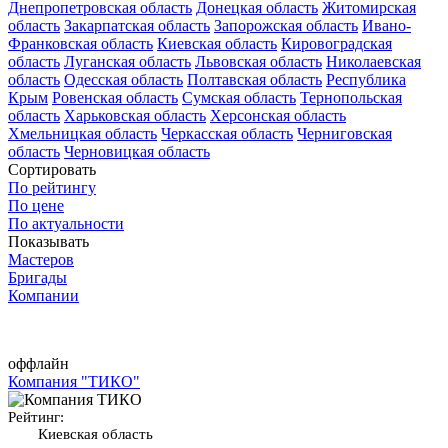
Днепропетровская область
Донецкая область
Житомирская
область
Закарпатская область
Запорожская область
Ивано-
Франковская область
Киевская область
Кировоградская
область
Луганская область
Львовская область
Николаевская
область
Одесская область
Полтавская область
Республика
Крым
Ровенская область
Сумская область
Тернопольская
область
Харьковская область
Херсонская область
Хмельницкая область
Черкасская область
Черниговская
область
Черновицкая область
Сортировать
По рейтингу
По цене
По актуальности
Показывать
Мастеров
Бригады
Компании
оффлайн
Компания "ТИКО"
Рейтинг:
Киевская область