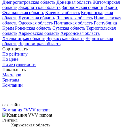
Днепропетровская область
Донецкая область
Житомирская
область
Закарпатская область
Запорожская область
Ивано-
Франковская область
Киевская область
Кировоградская
область
Луганская область
Львовская область
Николаевская
область
Одесская область
Полтавская область
Республика
Крым
Ровенская область
Сумская область
Тернопольская
область
Харьковская область
Херсонская область
Хмельницкая область
Черкасская область
Черниговская
область
Черновицкая область
Сортировать
По рейтингу
По цене
По актуальности
Показывать
Мастеров
Бригады
Компании
оффлайн
Компания "VVV remont"
Рейтинг:
Харьковская область